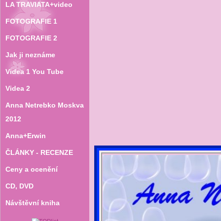
LA TRAVIATA+video
FOTOGRAFIE 1
FOTOGRAFIE 2
Jak ji neznáme
Videa 1 You Tube
Videa 2
Anna Netrebko Moskva
2012
Anna+Erwin
ČLÁNKY - RECENZE
Ceny a ocenění
CD‚ DVD
Návštěvní kniha