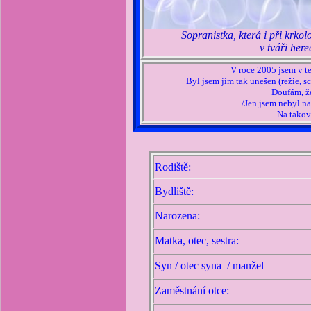
Sopranistka, která i při krko
v tváři herec
V roce 2005 jsem v t
Byl jsem jím tak unešen (režie, s
Doufám, že
/Jen jsem nebyl 
Na tako
Rodiště:
Bydliště:
Narozena:
Matka, otec, sestra:
Syn / otec syna / manžel
Zaměstnání otce: