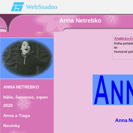
WebSnadno
Anna Netrebko
Anglicko-č
Kniha poháde
let
Humorné poh
ANNA NETREBKO
Itálie‚ červenec‚ srpen
2020
Anna a Tiago
Anna Ne
Novinky