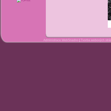
Administrace WebSnadno
|
Tvorba webových str