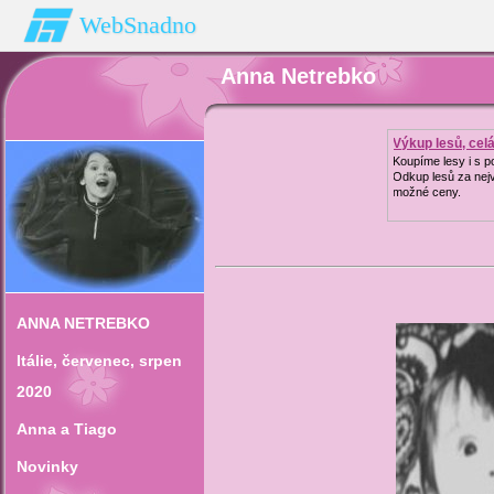
WebSnadno
Anna Netrebko
Výkup lesů, cel
Koupíme lesy i s 
Odkup lesů za nej
možné ceny.
ANNA NETREBKO
Itálie‚ červenec‚ srpen
2020
Anna a Tiago
Novinky