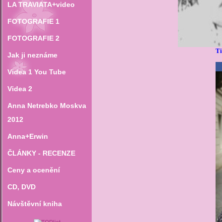
LA TRAVIATA+video
FOTOGRAFIE 1
FOTOGRAFIE 2
T
Jak ji neznáme
Videa 1 You Tube
Videa 2
Anna Netrebko Moskva
2012
Anna+Erwin
ČLÁNKY - RECENZE
Ceny a ocenění
CD‚ DVD
Návštěvní kniha