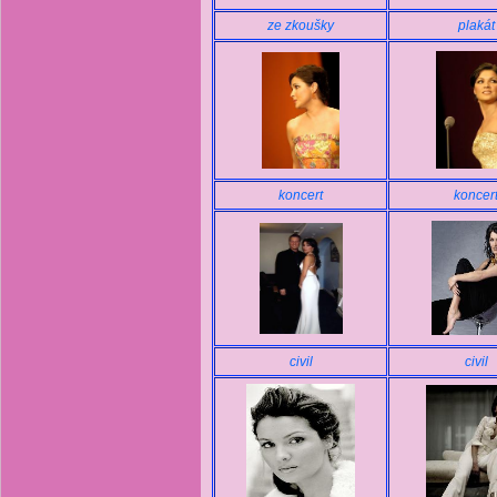
ze zkoušky
plakát
koncert
koncer
civil
civil