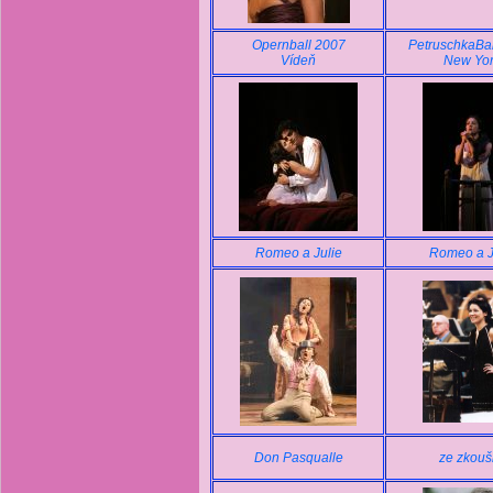
Opernball 2007
PetruschkaBal
Vídeň
New Yo
Romeo a Julie
Romeo a J
Don Pasqualle
ze zkouš