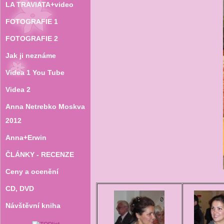
LA TRAVIATA+video
FOTOGRAFIE 1
FOTOGRAFIE 2
Jak ji neznáme
Videa 1 You Tube
Videa 2
Anna Netrebko Moskva
2012
Anna+Erwin
ČLÁNKY - RECENZE
Ceny a ocenění
CD‚ DVD
Návštěvní kniha