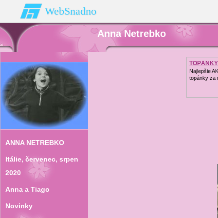
WebSnadno
Anna Netrebko
TOPÁNKY
Najlepšie A
topánky za 
ANNA NETREBKO
Itálie‚ červenec‚ srpen
2020
Anna a Tiago
Novinky