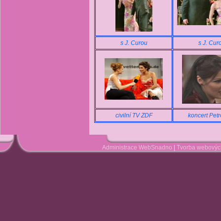
s J. Curou
s J. Cur
civilní TV ZDF
koncert Pet
Administrace WebSnadno
|
Tvorba webovýc