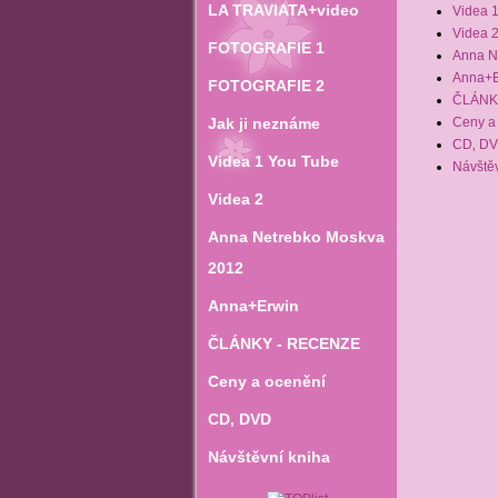
LA TRAVIATA+video
Videa 
Videa 
FOTOGRAFIE 1
Anna N
Anna+E
FOTOGRAFIE 2
ČLÁNK
Jak ji neznáme
Ceny a
CD‚ D
Videa 1 You Tube
Návštěv
Videa 2
Anna Netrebko Moskva
2012
Anna+Erwin
ČLÁNKY - RECENZE
Ceny a ocenění
CD‚ DVD
Návštěvní kniha