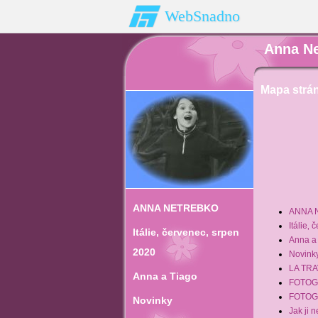
WebSnadno
Anna Ne
Mapa strá
ANNA NETREBKO
ANNA 
Itálie‚
Itálie‚ červenec‚ srpen
Anna a
2020
Novink
LA TRA
Anna a Tiago
FOTOG
FOTOG
Novinky
Jak ji 