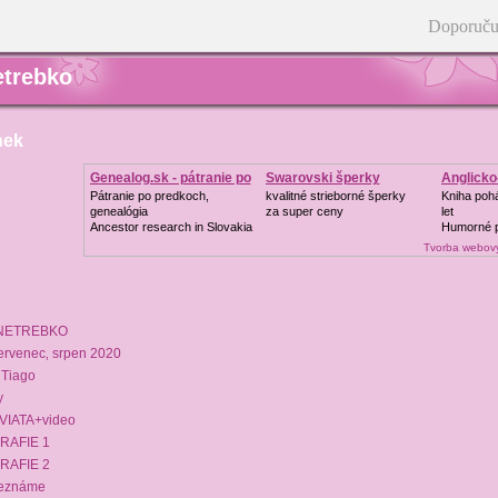
Doporuču
trebko
nek
Genealog.sk - pátranie po
Swarovski šperky
Anglicko
Pátranie po predkoch,
kvalitné strieborné šperky
Kniha pohá
genealógia
za super ceny
let
Ancestor research in Slovakia
Humorné p
Tvorba webový
NETREBKO
 červenec‚ srpen 2020
 Tiago
y
VIATA+video
RAFIE 1
RAFIE 2
neznáme