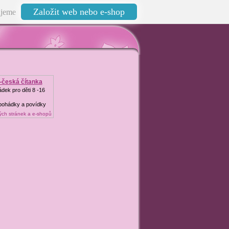
Založit web nebo e-shop
jeme
-česká čítanka
dek pro děti 8 -16
ohádky a povídky
ch stránek a e-shopů