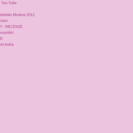
1 You Tube
2
etrebko Moskva 2012
rwin
Y - RECENZE
 ocenění
VD
ní kniha