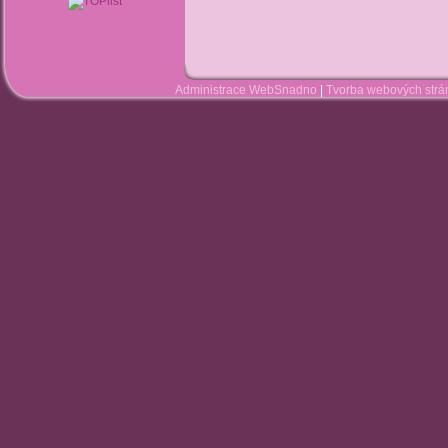
Administrace WebSnadno
|
Tvorba webových str