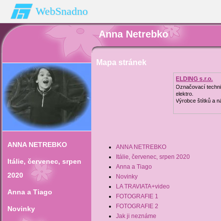
WebSnadno
Anna Netrebko
Mapa stránek
ELDING s.r.o.
Označovací techni
elektro.
Výrobce štítků a n
ANNA NETREBKO
ANNA NETREBKO
Itálie‚ červenec‚ srpen 2020
Itálie‚ červenec‚ srpen
Anna a Tiago
2020
Novinky
LA TRAVIATA+video
Anna a Tiago
FOTOGRAFIE 1
FOTOGRAFIE 2
Novinky
Jak ji neznáme