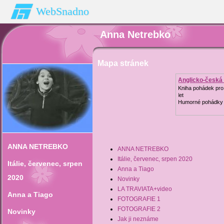
WebSnadno
Anna Netrebko
Mapa stránek
Anglicko-česká 
Kniha pohádek pro 
let
Humorné pohádky 
ANNA NETREBKO
ANNA NETREBKO
Itálie‚ červenec‚ srpen 2020
Itálie‚ červenec‚ srpen
Anna a Tiago
2020
Novinky
LA TRAVIATA+video
Anna a Tiago
FOTOGRAFIE 1
FOTOGRAFIE 2
Novinky
Jak ji neznáme