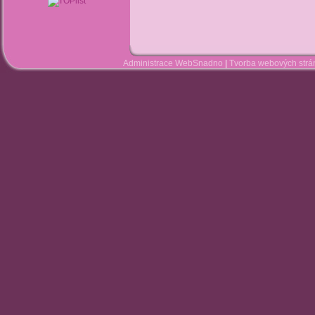
Administrace WebSnadno
|
Tvorba webových str